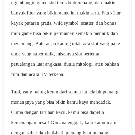
ngembangin game slot terus berkembang, dan makin
banyak fitur yang bikin game ini makin seru. Fitur-fitur
kayak putaran gratis, wild symbol, scatter, dan bonus
mini game bisa bikin permainan semakin menarik dan
menantang. Bahkan, sekarang udah ada slot yang pake
tema yang super unik, misalnya slot bertema
petualangan luar angkasa, dunia mitologi, atau bahkan
film dan acara TV terkenal.
Tapi, yang paling keren dari semua itu adalah peluang
menangnya yang bisa bikin kamu kaya mendadak.
Cuma dengan taruhan kecil, kamu bisa dapetin
kemenangan besar! Gimana enggak, kalo kamu main
dengan sabar dan hati-hati, peluang buat menang