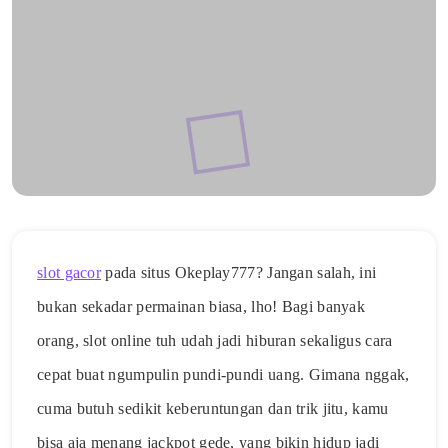
slot gacor
pada situs Okeplay777? Jangan salah, ini
bukan sekadar permainan biasa, lho! Bagi banyak
orang, slot online tuh udah jadi hiburan sekaligus cara
cepat buat ngumpulin pundi-pundi uang. Gimana nggak,
cuma butuh sedikit keberuntungan dan trik jitu, kamu
bisa aja menang jackpot gede, yang bikin hidup jadi