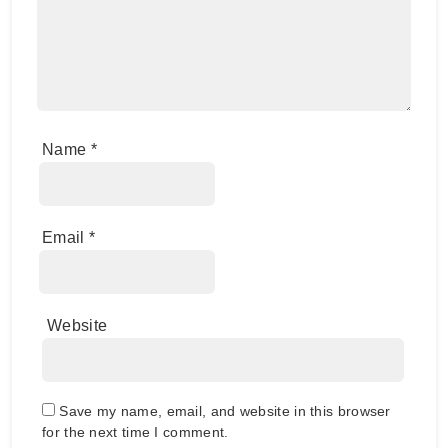
Name
*
Email
*
Website
Save my name, email, and website in this browser
for the next time I comment.