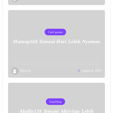
Card games
Mantap168 Temani Hari Lebih Nyaman
Okewod
August 4, 2026
Gambling
Aladin138 Temani Aktivitas Lebih