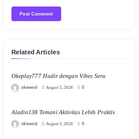
Related Articles
Okeplay777 Hadir dengan Vibes Seru
okewod
August 5, 2026
0
Aladin138 Temani Aktivitas Lebih Praktis
okewod
August 3, 2026
0