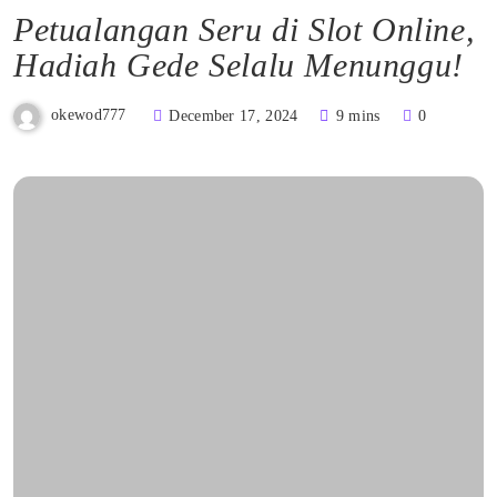
Petualangan Seru di Slot Online,
Hadiah Gede Selalu Menunggu!
okewod777
December 17, 2024
9 mins
0