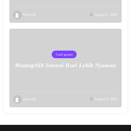
Okewod
August 5, 2026
Card games
Mantap168 Temani Hari Lebih Nyaman
Okewod
August 4, 2026