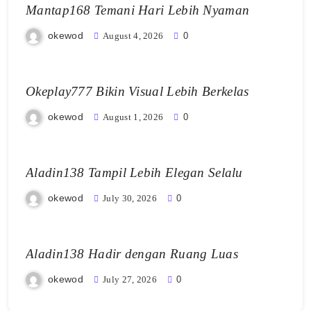
Mantap168 Temani Hari Lebih Nyaman
okewod
August 4, 2026
0
Okeplay777 Bikin Visual Lebih Berkelas
okewod
August 1, 2026
0
Aladin138 Tampil Lebih Elegan Selalu
okewod
July 30, 2026
0
Aladin138 Hadir dengan Ruang Luas
okewod
July 27, 2026
0