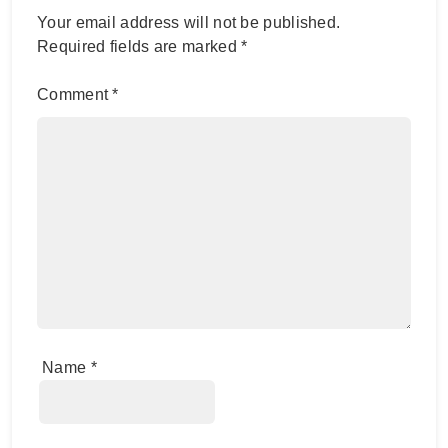
Your email address will not be published.
Required fields are marked
*
Comment
*
Name
*