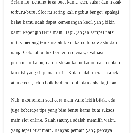
Selain itu, penting juga buat kamu tetep sabar dan nggak
terburu-buru. Slot itu sering kali ngebut banget, apalagi
kalau kamu udah dapet kemenangan kecil yang bikin
kamu kepengin terus main. Tapi, jangan sampai nafsu
untuk menang terus malah bikin kamu lupa waktu dan
uang. Cobalah untuk berhenti sejenak, evaluasi
permainan kamu, dan pastikan kalau kamu masih dalam
kondisi yang siap buat main. Kalau udah merasa capek
atau emosi, lebih baik berhenti dulu dan coba lagi nanti.
Nah, ngomongin soal cara main yang lebih bijak, ada
juga beberapa tips yang bisa bantu kamu buat sukses
main slot online. Salah satunya adalah memilih waktu
yang tepat buat main. Banyak pemain yang percaya