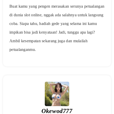
Buat kamu yang pengen merasakan serunya petualangan
di dunia slot online, nggak ada salahnya untuk langsung
coba. Siapa tahu, hadiah gede yang selama ini kamu
impikan bisa jadi kenyataan! Jadi, tunggu apa lagi?
Ambil kesempatan sekarang juga dan mulailah
petualanganmu.
Okewod777