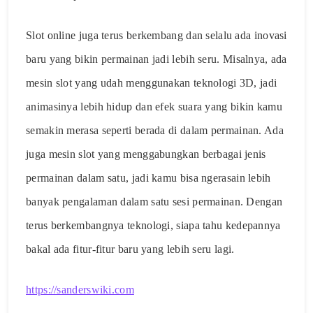
Slot online juga terus berkembang dan selalu ada inovasi
baru yang bikin permainan jadi lebih seru. Misalnya, ada
mesin slot yang udah menggunakan teknologi 3D, jadi
animasinya lebih hidup dan efek suara yang bikin kamu
semakin merasa seperti berada di dalam permainan. Ada
juga mesin slot yang menggabungkan berbagai jenis
permainan dalam satu, jadi kamu bisa ngerasain lebih
banyak pengalaman dalam satu sesi permainan. Dengan
terus berkembangnya teknologi, siapa tahu kedepannya
bakal ada fitur-fitur baru yang lebih seru lagi.
https://sanderswiki.com