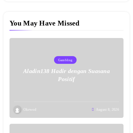
You May Have Missed
Gambling
Aladin138 Hadir dengan Suasana
Positif
Okewod
August 8, 2026