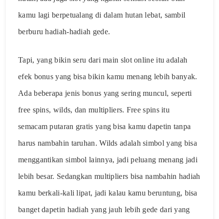
kamu lagi berpetualang di dalam hutan lebat, sambil
berburu hadiah-hadiah gede.
Tapi, yang bikin seru dari main slot online itu adalah
efek bonus yang bisa bikin kamu menang lebih banyak.
Ada beberapa jenis bonus yang sering muncul, seperti
free spins, wilds, dan multipliers. Free spins itu
semacam putaran gratis yang bisa kamu dapetin tanpa
harus nambahin taruhan. Wilds adalah simbol yang bisa
menggantikan simbol lainnya, jadi peluang menang jadi
lebih besar. Sedangkan multipliers bisa nambahin hadiah
kamu berkali-kali lipat, jadi kalau kamu beruntung, bisa
banget dapetin hadiah yang jauh lebih gede dari yang