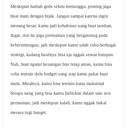
Meskipun hadiah gede selalu menunggu, penting juga
buat main dengan bijak. Jangan sampai karena ingin
menang besar, kamu jadi kehabisan uang buat taruhan.
Ingat, slot itu juga permainan yang bergantung pada
keberuntungan, jadi meskipun kamu udah coba berbagai
strategi, kadang hasilnya bisa aja nggak sesuai harapan.
Nah, buat ngatur keuangan biar tetap aman, kamu bisa
coba tentuin dulu budget yang siap kamu pakai buat
main. Misalnya, kamu bisa tentuin batas maksimal
berapa uang yang bisa kamu habiskan dalam satu sesi
permainan, jadi meskipun kalah, kamu nggak bakal
merasa rugi banget.