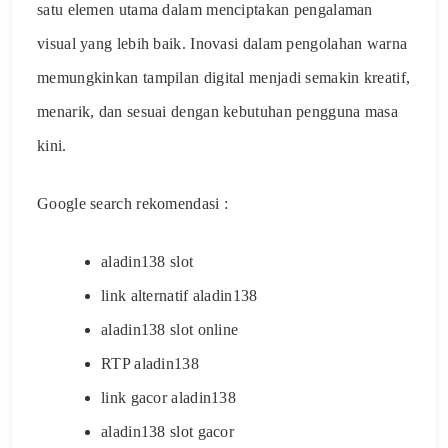
satu elemen utama dalam menciptakan pengalaman
visual yang lebih baik. Inovasi dalam pengolahan warna
memungkinkan tampilan digital menjadi semakin kreatif,
menarik, dan sesuai dengan kebutuhan pengguna masa
kini.
Google search rekomendasi :
aladin138 slot
link alternatif aladin138
aladin138 slot online
RTP aladin138
link gacor aladin138
aladin138 slot gacor