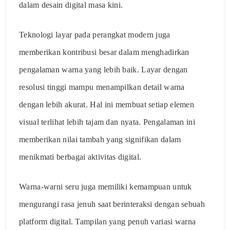
dalam desain digital masa kini.
Teknologi layar pada perangkat modern juga
memberikan kontribusi besar dalam menghadirkan
pengalaman warna yang lebih baik. Layar dengan
resolusi tinggi mampu menampilkan detail warna
dengan lebih akurat. Hal ini membuat setiap elemen
visual terlihat lebih tajam dan nyata. Pengalaman ini
memberikan nilai tambah yang signifikan dalam
menikmati berbagai aktivitas digital.
Warna-warni seru juga memiliki kemampuan untuk
mengurangi rasa jenuh saat berinteraksi dengan sebuah
platform digital. Tampilan yang penuh variasi warna