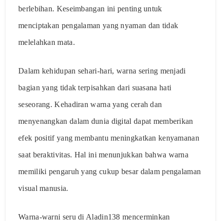
berlebihan. Keseimbangan ini penting untuk
menciptakan pengalaman yang nyaman dan tidak
melelahkan mata.
Dalam kehidupan sehari-hari, warna sering menjadi
bagian yang tidak terpisahkan dari suasana hati
seseorang. Kehadiran warna yang cerah dan
menyenangkan dalam dunia digital dapat memberikan
efek positif yang membantu meningkatkan kenyamanan
saat beraktivitas. Hal ini menunjukkan bahwa warna
memiliki pengaruh yang cukup besar dalam pengalaman
visual manusia.
Warna-warni seru di Aladin138 mencerminkan