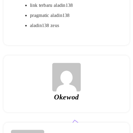
link terbaru aladin138
pragmatic aladin138
aladin138 zeus
Okewod