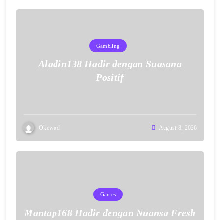
Gambling
Aladin138 Hadir dengan Suasana
Positif
Okewod
August 8, 2026
Games
Mantap168 Hadir dengan Nuansa Fresh