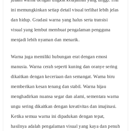
ini memungkinkan setiap detail visual terlihat lebih jelas
dan hidup. Gradasi warna yang halus serta transisi
visual yang lembut membuat pengalaman pengguna
menjadi lebih nyaman dan menarik.
Warna juga memiliki hubungan erat dengan emosi
manusia. Warna cerah seperti kuning dan oranye sering
dikaitkan dengan keceriaan dan semangat. Warna biru
memberikan kesan tenang dan stabil. Warna hijau
menghadirkan nuansa segar dan alami, sementara warna
ungu sering dikaitkan dengan kreativitas dan imajinasi.
Ketika semua warna ini dipadukan dengan tepat,
hasilnya adalah pengalaman visual yang kaya dan penuh