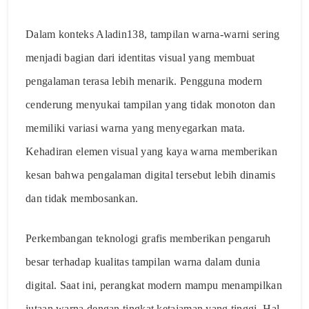
Dalam konteks Aladin138, tampilan warna-warni sering
menjadi bagian dari identitas visual yang membuat
pengalaman terasa lebih menarik. Pengguna modern
cenderung menyukai tampilan yang tidak monoton dan
memiliki variasi warna yang menyegarkan mata.
Kehadiran elemen visual yang kaya warna memberikan
kesan bahwa pengalaman digital tersebut lebih dinamis
dan tidak membosankan.
Perkembangan teknologi grafis memberikan pengaruh
besar terhadap kualitas tampilan warna dalam dunia
digital. Saat ini, perangkat modern mampu menampilkan
jutaan warna dengan tingkat ketajaman yang tinggi. Hal