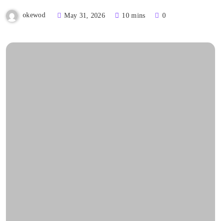
okewod
May 31, 2026
10 mins
0