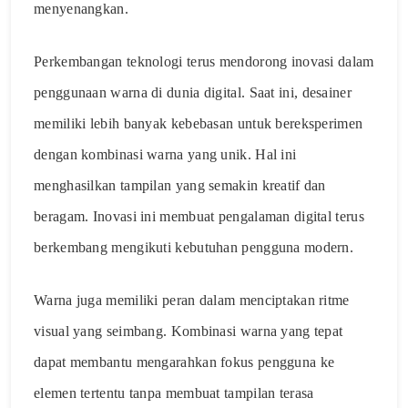
menyenangkan.
Perkembangan teknologi terus mendorong inovasi dalam
penggunaan warna di dunia digital. Saat ini, desainer
memiliki lebih banyak kebebasan untuk bereksperimen
dengan kombinasi warna yang unik. Hal ini
menghasilkan tampilan yang semakin kreatif dan
beragam. Inovasi ini membuat pengalaman digital terus
berkembang mengikuti kebutuhan pengguna modern.
Warna juga memiliki peran dalam menciptakan ritme
visual yang seimbang. Kombinasi warna yang tepat
dapat membantu mengarahkan fokus pengguna ke
elemen tertentu tanpa membuat tampilan terasa