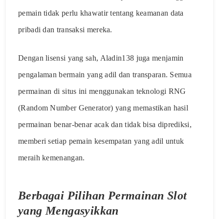
pemain tidak perlu khawatir tentang keamanan data
pribadi dan transaksi mereka.
Dengan lisensi yang sah, Aladin138 juga menjamin
pengalaman bermain yang adil dan transparan. Semua
permainan di situs ini menggunakan teknologi RNG
(Random Number Generator) yang memastikan hasil
permainan benar-benar acak dan tidak bisa diprediksi,
memberi setiap pemain kesempatan yang adil untuk
meraih kemenangan.
Berbagai Pilihan Permainan Slot
yang Mengasyikkan