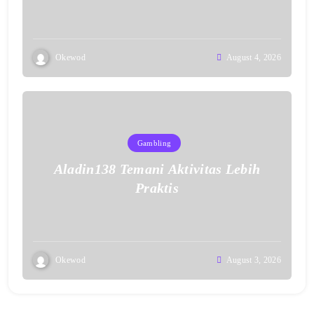
Okewod
August 4, 2026
Gambling
Aladin138 Temani Aktivitas Lebih
Praktis
Okewod
August 3, 2026