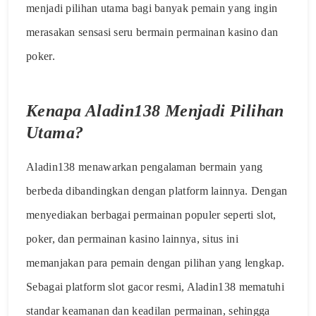
menjadi pilihan utama bagi banyak pemain yang ingin
merasakan sensasi seru bermain permainan kasino dan
poker.
Kenapa Aladin138 Menjadi Pilihan
Utama?
Aladin138 menawarkan pengalaman bermain yang
berbeda dibandingkan dengan platform lainnya. Dengan
menyediakan berbagai permainan populer seperti slot,
poker, dan permainan kasino lainnya, situs ini
memanjakan para pemain dengan pilihan yang lengkap.
Sebagai platform slot gacor resmi, Aladin138 mematuhi
standar keamanan dan keadilan permainan, sehingga