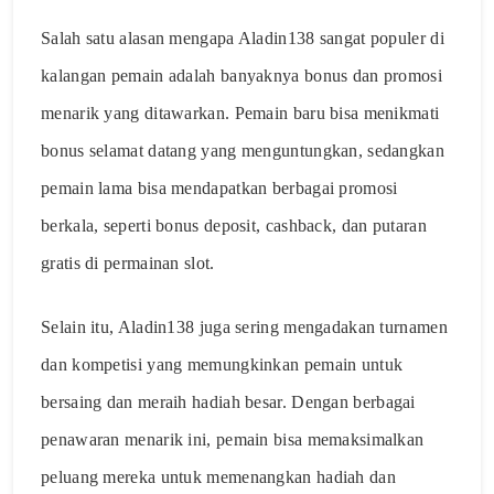
Salah satu alasan mengapa Aladin138 sangat populer di
kalangan pemain adalah banyaknya bonus dan promosi
menarik yang ditawarkan. Pemain baru bisa menikmati
bonus selamat datang yang menguntungkan, sedangkan
pemain lama bisa mendapatkan berbagai promosi
berkala, seperti bonus deposit, cashback, dan putaran
gratis di permainan slot.
Selain itu, Aladin138 juga sering mengadakan turnamen
dan kompetisi yang memungkinkan pemain untuk
bersaing dan meraih hadiah besar. Dengan berbagai
penawaran menarik ini, pemain bisa memaksimalkan
peluang mereka untuk memenangkan hadiah dan