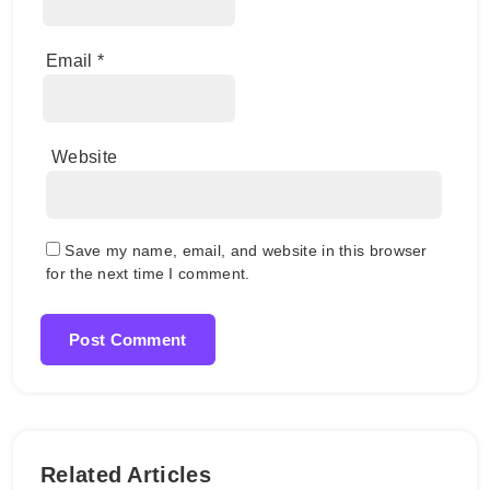
Email
*
Website
Save my name, email, and website in this browser
for the next time I comment.
Related Articles