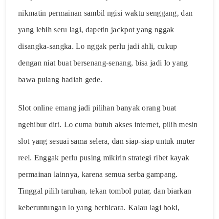
nikmatin permainan sambil ngisi waktu senggang, dan
yang lebih seru lagi, dapetin jackpot yang nggak
disangka-sangka. Lo nggak perlu jadi ahli, cukup
dengan niat buat bersenang-senang, bisa jadi lo yang
bawa pulang hadiah gede.
Slot online emang jadi pilihan banyak orang buat
ngehibur diri. Lo cuma butuh akses internet, pilih mesin
slot yang sesuai sama selera, dan siap-siap untuk muter
reel. Enggak perlu pusing mikirin strategi ribet kayak
permainan lainnya, karena semua serba gampang.
Tinggal pilih taruhan, tekan tombol putar, dan biarkan
keberuntungan lo yang berbicara. Kalau lagi hoki,