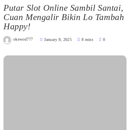
Putar Slot Online Sambil Santai,
Cuan Mengalir Bikin Lo Tambah
Happy!
okewod777
January 8, 2025
8 mins
0