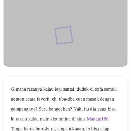
Gimana rasanya kalau lagi santai, duduk di sofa sambil
nonton acara favorit, eh, tiba-tiba cuan masuk dengan
gampangnya? Seru banget kan? Nah, itu dia yang bisa
lo rasain kalau main slot online di situs
Mantap168
.
Tanpa harus buru-buru, tanpa tekanan, lo bisa tetap