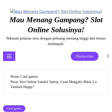
Skip
to
content
Mau Menang Gampang? Slot
Online Solusinya!
Nikmati putaran seru dengan peluang menang tinggi dan bonus
melimpah.
Subscribe
Home
Card games
Putar Slot Online Sambil Santai, Cuan Mengalir Bikin Lo
Tambah Happy!
Card games