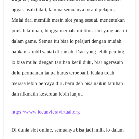
nggak usah takut, karena semuanya bisa dipelajari.
Mulai dari memilih mesin slot yang sesuai, menentukan
jumlah taruhan, hingga memahami fitur-fitur yang ada di
dalam game. Semua itu bisa lo pelajari dengan mudah,
bahkan sambil santai di rumah. Dan yang lebih penting,
lo bisa mulai dengan taruhan kecil dulu, biar ngerasain
dulu permainan tanpa harus terbebani. Kalau udah
merasa lebih percaya diri, baru deh bisa naikin taruhan
dan nikmatin keseruan lebih lanjut.
https://www.iecanvieravirtual.org
Di dunia slot online, semuanya bisa jadi milik lo dalam