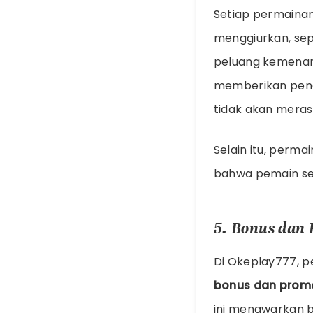
Setiap permainan
menggiurkan, sep
peluang kemenan
memberikan peng
tidak akan meras
Selain itu, perma
bahwa pemain sela
5. Bonus dan
Di Okeplay777, p
bonus dan prom
ini menawarkan be