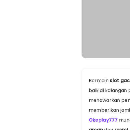
Bermain
slot gac
baik di kalangan
menawarkan peng
memberikan jamin
Okeplay777
munc
aman
dan
resmi
.