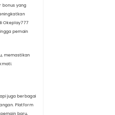
r bonus yang
ningkatkan
di Okeplay777
ingga pemain
aru, memastikan
kmati.
api juga berbagai
ngan. Platform
 pemain baru,