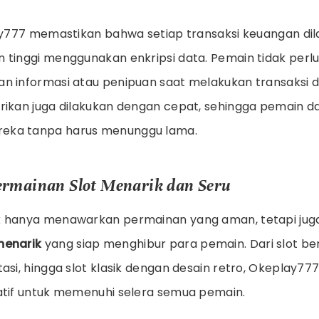
lay777 memastikan bahwa setiap transaksi keuangan di
 tinggi menggunakan enkripsi data. Pemain tidak perlu
 informasi atau penipuan saat melakukan transaksi di s
rikan juga dilakukan dengan cepat, sehingga pemain 
eka tanpa harus menunggu lama.
ermainan Slot Menarik dan Seru
k hanya menawarkan permainan yang aman, tetapi ju
menarik
yang siap menghibur para pemain. Dari slot b
asi, hingga slot klasik dengan desain retro, Okeplay777 
atif untuk memenuhi selera semua pemain.