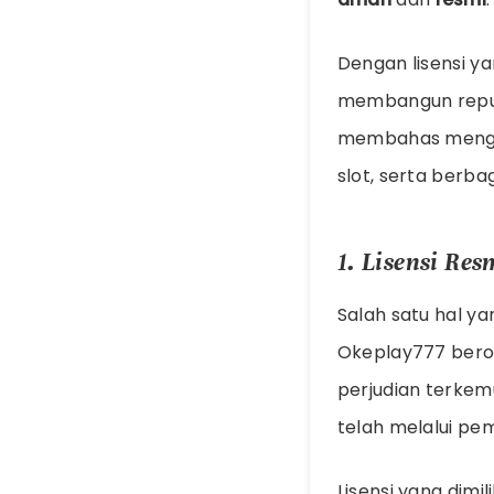
Dengan lisensi y
membangun reputas
membahas men
slot, serta berba
1. Lisensi Re
Salah satu hal ya
Okeplay777 berop
perjudian terkemu
telah melalui pe
Lisensi yang dim