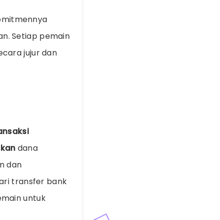
komitmennya
n. Setiap pemain
cara jujur dan
ansaksi
ikan
dana
n dan
ri transfer bank
emain untuk