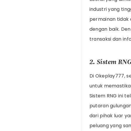
industri yang ti
permainan tidak 
dengan baik. De
transaksi dan inf
2. Sistem RN
Di Okeplay777, 
untuk memastikan
Sistem RNG ini t
putaran gulungan
dari pihak luar 
peluang yang sa