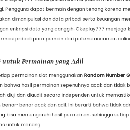
nggi. Pengguna dapat bermain dengan tenang karena m
akan dimanipulasi dan data pribadi serta keuangan mer
ngan enkripsi data yang canggih, Okeplay777 menjaga
ormasi pribadi para pemain dari potensi ancaman onlin
G untuk Permainan yang Adil
setiap permainan slot menggunakan
Random Number G
 bahwa hasil permainan sepenuhnya acak dan tidak bis
elah diuji dan diaudit secara independen untuk memasti
 benar-benar acak dan adil. Ini berarti bahwa tidak 
yang bisa memengaruhi hasil permainan, sehingga setiap
ma untuk menang.