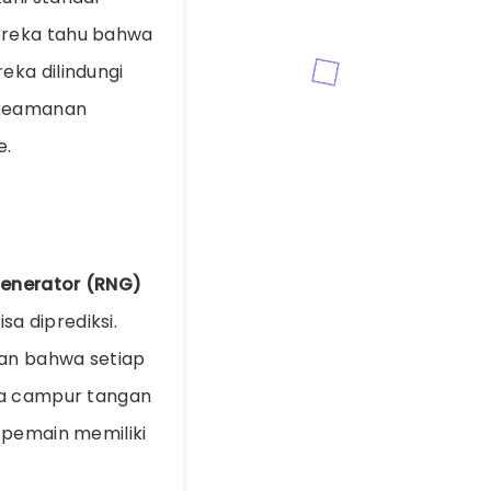
ereka tahu bahwa
eka dilindungi
 keamanan
e.
enerator (RNG)
a diprediksi.
kan bahwa setiap
ada campur tangan
 pemain memiliki