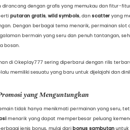
 dirancang dengan grafis yang memukau dan fitur-fitu
erti
putaran gratis
,
wild symbols
, dan
scatter
yang me
gan. Dengan berbagai tema menarik, permainan slot 
alaman bermain yang seru dan penuh tantangan, seh
a bosan.
inan di Okeplay777 sering diperbarui dengan rilis terb
lu memiliki sesuatu yang baru untuk dijelajahi dan dini
 Promosi yang Menguntungkan
emain tidak hanya menikmati permainan yang seru, tet
osi
menarik yang dapat memperbesar peluang kemena
rbagai jenis bonus, mulai dari
bonus sambutan
untuk