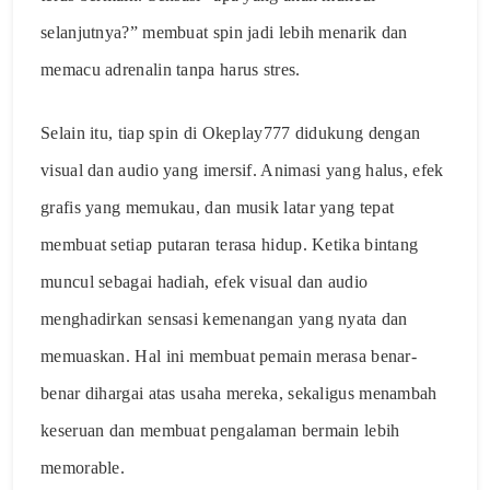
selanjutnya?” membuat spin jadi lebih menarik dan
memacu adrenalin tanpa harus stres.
Selain itu, tiap spin di Okeplay777 didukung dengan
visual dan audio yang imersif. Animasi yang halus, efek
grafis yang memukau, dan musik latar yang tepat
membuat setiap putaran terasa hidup. Ketika bintang
muncul sebagai hadiah, efek visual dan audio
menghadirkan sensasi kemenangan yang nyata dan
memuaskan. Hal ini membuat pemain merasa benar-
benar dihargai atas usaha mereka, sekaligus menambah
keseruan dan membuat pengalaman bermain lebih
memorable.