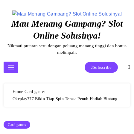
Skip
to
content
Mau Menang Gampang? Slot
Online Solusinya!
Nikmati putaran seru dengan peluang menang tinggi dan bonus
melimpah.
Subscribe
Home
Card games
Okeplay777 Bikin Tiap Spin Terasa Penuh Hadiah Bintang
Card games