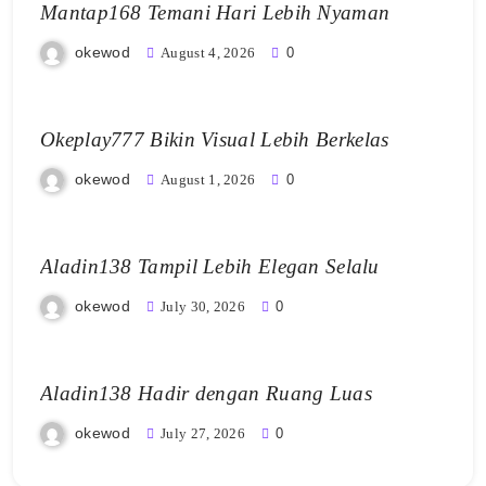
Mantap168 Temani Hari Lebih Nyaman
okewod
August 4, 2026
0
Okeplay777 Bikin Visual Lebih Berkelas
okewod
August 1, 2026
0
Aladin138 Tampil Lebih Elegan Selalu
okewod
July 30, 2026
0
Aladin138 Hadir dengan Ruang Luas
okewod
July 27, 2026
0