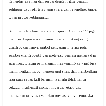
gameplay nyaman dan sesuai dengan ritme pemain,
sehingga tiap spin tetap terasa seru dan rewarding, tanpa
tekanan atau kebingungan.
Selain aspek teknis dan visual, spin di Okeplay777 juga
memberi kepuasan emosional. Setiap bintang yang
diraih bukan hanya simbol pencapaian, tetapi juga
sumber energi positif dan motivasi. Sensasi menang dari
spin menciptakan pengalaman menyenangkan yang bisa
meningkatkan mood, mengurangi stres, dan memberikan
rasa puas setiap kali bermain. Pemain tidak hanya
sekadar menikmati momen hiburan, tetapi juga
merasakan progres nyata dan prestasi yang memuaskan.