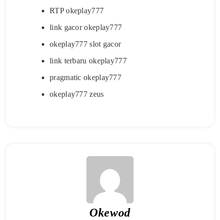
RTP okeplay777
link gacor okeplay777
okeplay777 slot gacor
link terbaru okeplay777
pragmatic okeplay777
okeplay777 zeus
Okewod