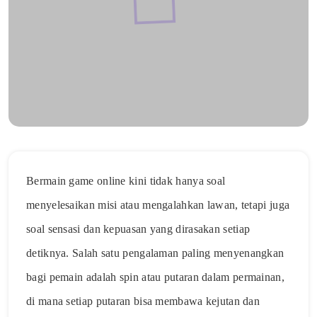
Bermain game online kini tidak hanya soal
menyelesaikan misi atau mengalahkan lawan, tetapi juga
soal sensasi dan kepuasan yang dirasakan setiap
detiknya. Salah satu pengalaman paling menyenangkan
bagi pemain adalah spin atau putaran dalam permainan,
di mana setiap putaran bisa membawa kejutan dan