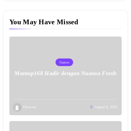
You May Have Missed
Games
Mantap168 Hadir dengan Nuansa Fresh
Okewod
August 6, 2026