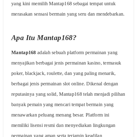
yang kini memilih Mantap168 sebagai tempat untuk
merasakan sensasi bermain yang seru dan mendebarkan.
Apa Itu Mantap168?
Mantap168
adalah sebuah platform permainan yang
menyajikan berbagai jenis permainan kasino, termasuk
poker, blackjack, roulette, dan yang paling menarik,
berbagai jenis permainan slot online. Dikenal dengan
reputasinya yang solid, Mantap168 telah menjadi pilihan
banyak pemain yang mencari tempat bermain yang
menawarkan peluang menang besar. Platform ini
memiliki lisensi resmi dan menyediakan lingkungan
permainan yang aman serta terjamin keadilan