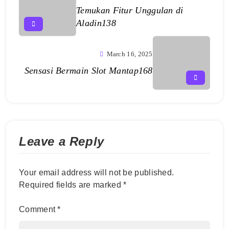
Temukan Fitur Unggulan di
Aladin138
March 16, 2025
Sensasi Bermain Slot Mantap168
Leave a Reply
Your email address will not be published.
Required fields are marked
*
Comment
*