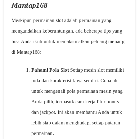
Mantap168
Meskipun permainan slot adalah permainan yang
mengandalkan keberuntungan, ada beberapa tips yang
bisa Anda ikuti untuk memaksimalkan peluang menang
di Mantap168:
Pahami Pola Slot
Setiap mesin slot memiliki
pola dan karakteristiknya sendiri. Cobalah
untuk mengenali pola permainan mesin yang
Anda pilih, termasuk cara kerja fitur bonus
dan jackpot. Ini akan membantu Anda untuk
lebih siap dalam menghadapi setiap putaran
permainan.