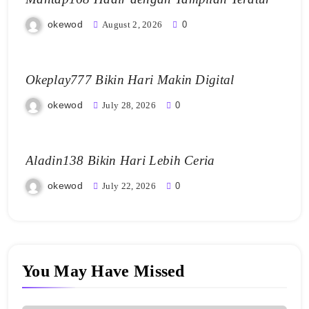
okewod
August 2, 2026
0
Okeplay777 Bikin Hari Makin Digital
okewod
July 28, 2026
0
Aladin138 Bikin Hari Lebih Ceria
okewod
July 22, 2026
0
You May Have Missed