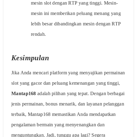
mesin slot dengan RTP yang tinggi. Mesin-
mesin ini memberikan peluang menang yang
lebih besar dibandingkan mesin dengan RTP
rendah.
Kesimpulan
Jika Anda mencari platform yang menyajikan permainan
slot yang gacor dan peluang kemenangan yang tinggi,
Mantap168
adalah pilihan yang tepat. Dengan berbagai
jenis permainan, bonus menarik, dan layanan pelanggan
terbaik, Mantap168 memastikan Anda mendapatkan
pengalaman bermain yang menyenangkan dan
menguntungkan. Jadi, tunggu apa lagi? Segera