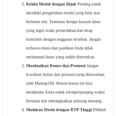
Kelola Modal dengan Bijak
Penting untuk
memiliki pengelolaan modal yang baik saat
bermain slot. Tentukan berapa banyak dana
yang ingin Anda pertaruhkan dan tetap
konsisten dengan anggaran tersebut. Jangan
terbawa emosi dan pastikan Anda tidak
melampaui batas yang sudah ditentukan.
Manfaatkan Bonus dan Promosi
Jangan
lewatkan bonus dan promosi yang ditawarkan
oleh Mantap168. Bonus-bonus ini bisa
membantu Anda untuk memperpanjang waktu
bermain dan meningkatkan peluang menang.
Mainkan Mesin dengan RTP Tinggi
Pilihlah