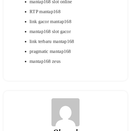
mantap168 slot online
RTP mantap168
link gacor mantap168
mantap168 slot gacor
link terbaru mantap168
pragmatic mantap168
mantap168 zeus