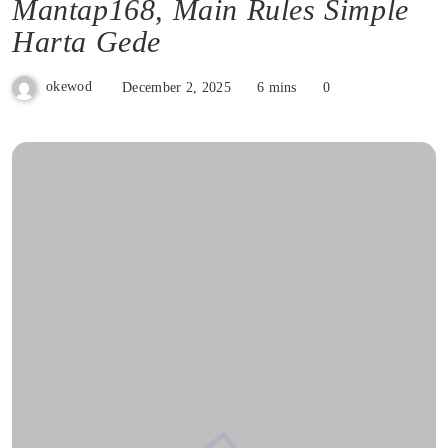
Mantap168, Main Rules Simple
Harta Gede
okewod
December 2, 2025
6 mins
0