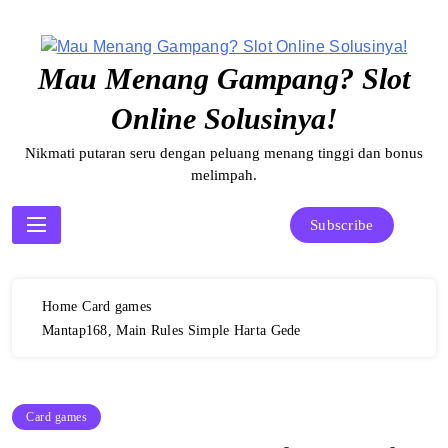
Skip
to
content
Mau Menang Gampang? Slot
Online Solusinya!
Nikmati putaran seru dengan peluang menang tinggi dan bonus
melimpah.
Subscribe
Home
Card games
Mantap168, Main Rules Simple Harta Gede
Card games