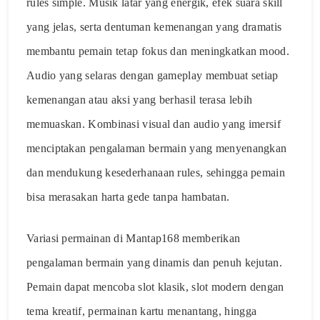
rules simple. Musik latar yang energik, efek suara skill
yang jelas, serta dentuman kemenangan yang dramatis
membantu pemain tetap fokus dan meningkatkan mood.
Audio yang selaras dengan gameplay membuat setiap
kemenangan atau aksi yang berhasil terasa lebih
memuaskan. Kombinasi visual dan audio yang imersif
menciptakan pengalaman bermain yang menyenangkan
dan mendukung kesederhanaan rules, sehingga pemain
bisa merasakan harta gede tanpa hambatan.
Variasi permainan di Mantap168 memberikan
pengalaman bermain yang dinamis dan penuh kejutan.
Pemain dapat mencoba slot klasik, slot modern dengan
tema kreatif, permainan kartu menantang, hingga