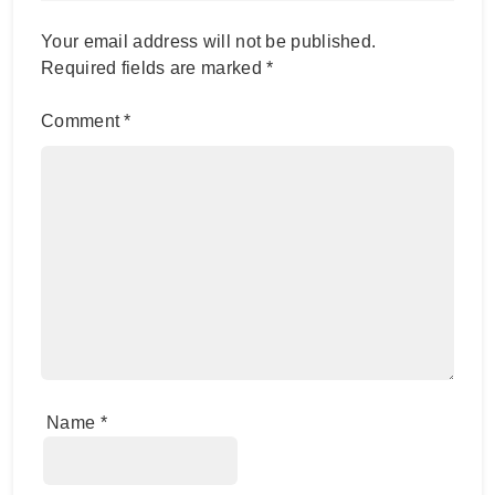
Your email address will not be published.
Required fields are marked
*
Comment
*
Name
*