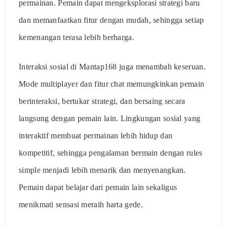
permainan. Pemain dapat mengeksplorasi strategi baru
dan memanfaatkan fitur dengan mudah, sehingga setiap
kemenangan terasa lebih berharga.
Interaksi sosial di Mantap168 juga menambah keseruan.
Mode multiplayer dan fitur chat memungkinkan pemain
berinteraksi, bertukar strategi, dan bersaing secara
langsung dengan pemain lain. Lingkungan sosial yang
interaktif membuat permainan lebih hidup dan
kompetitif, sehingga pengalaman bermain dengan rules
simple menjadi lebih menarik dan menyenangkan.
Pemain dapat belajar dari pemain lain sekaligus
menikmati sensasi meraih harta gede.