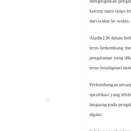
menginginkan pengala
konsep main tanpa le
dari waktu ke waktu.
Aladin138 dalam berb
terus berkembang me
pengalaman yang diha
terus beradaptasi un
Perkembangan perangk
spesifikasi yang lebi
langsung pada pengal
digital.