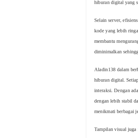
hiburan digital yang s
Selain server, efisie
kode yang lebih ring
membantu mengurangi 
diminimalkan sehingg
Aladin138 dalam berb
hiburan digital. Seti
interaksi. Dengan ad
dengan lebih stabil 
menikmati berbagai je
Tampilan visual jug