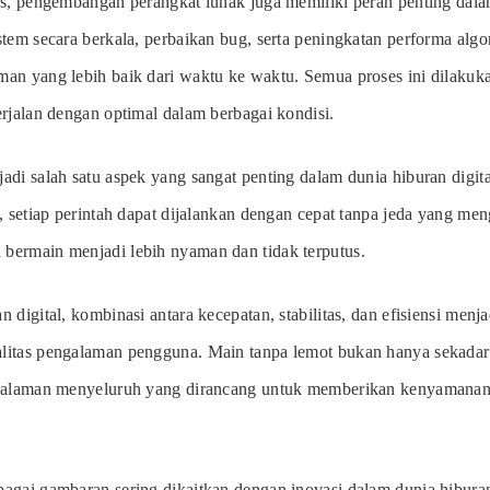
as, pengembangan perangkat lunak juga memiliki peran penting dalam
stem secara berkala, perbaikan bug, serta peningkatan performa al
an yang lebih baik dari waktu ke waktu. Semua proses ini dilaku
erjalan dengan optimal dalam berbagai kondisi.
adi salah satu aspek yang sangat penting dalam dunia hiburan digi
, setiap perintah dapat dijalankan dengan cepat tanpa jeda yang me
ermain menjadi lebih nyaman dan tidak terputus.
 digital, kombinasi antara kecepatan, stabilitas, dan efisiensi men
itas pengalaman pengguna. Main tanpa lemot bukan hanya sekadar fi
ngalaman menyeluruh yang dirancang untuk memberikan kenyamana
agai gambaran sering dikaitkan dengan inovasi dalam dunia hiburan 