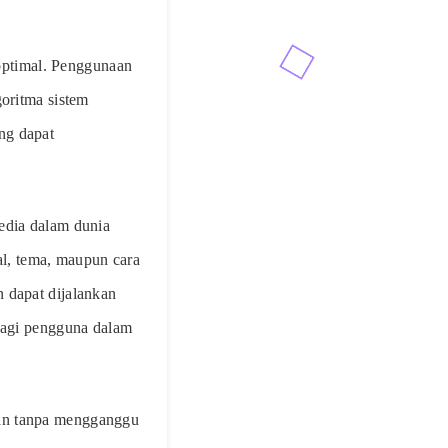
 optimal. Penggunaan
goritma sistem
ng dapat
edia dalam dunia
ual, tema, maupun cara
 dapat dijalankan
 bagi pengguna dalam
man tanpa mengganggu