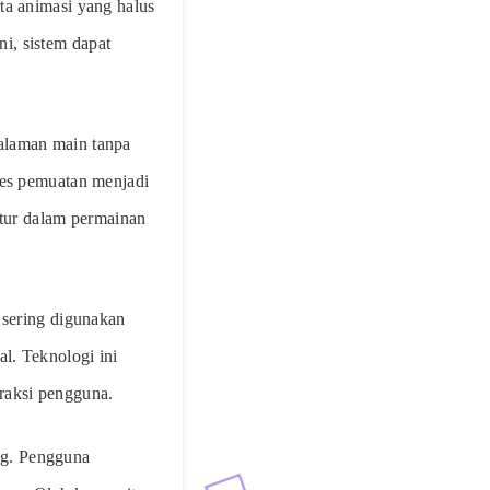
ta animasi yang halus
i, sistem dapat
alaman main tanpa
ses pemuatan menjadi
itur dalam permainan
 sering digunakan
l. Teknologi ini
raksi pengguna.
ing. Pengguna