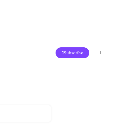
Subscribe