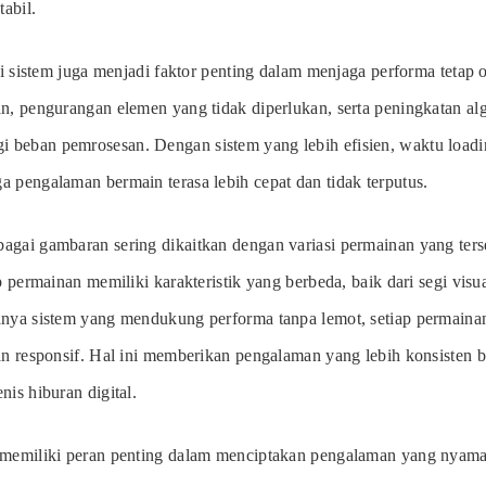
tabil.
nsi sistem juga menjadi faktor penting dalam menjaga performa tetap
an, pengurangan elemen yang tidak diperlukan, serta peningkatan al
beban pemrosesan. Dengan sistem yang lebih efisien, waktu loadi
a pengalaman bermain terasa lebih cepat dan tidak terputus.
agai gambaran sering dikaitkan dengan variasi permainan yang ters
ap permainan memiliki karakteristik yang berbeda, baik dari segi vis
anya sistem yang mendukung performa tanpa lemot, setiap permainan
dan responsif. Hal ini memberikan pengalaman yang lebih konsisten
nis hiburan digital.
a memiliki peran penting dalam menciptakan pengalaman yang nya