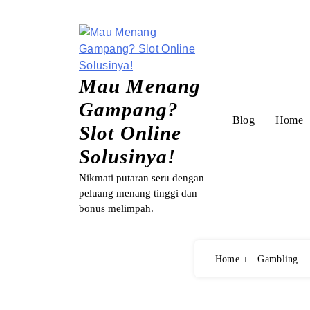
Skip
to
content
Mau Menang
Gampang?
Blog
Home
Slot Online
Solusinya!
Nikmati putaran seru dengan
peluang menang tinggi dan
bonus melimpah.
Home
Gambling