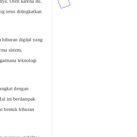
nya. Oleh karena itu,
g terus ditingkatkan
 hiburan digital yang
rma sistem,
agaimana teknologi
rangkat dengan
 Hal ini berdampak
i bentuk hiburan