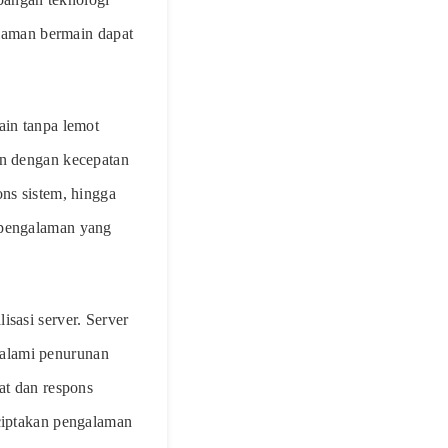
alaman bermain dapat
ain tanpa lemot
an dengan kecepatan
ons sistem, hingga
 pengalaman yang
sasi server. Server
galami penurunan
at dan respons
nciptakan pengalaman