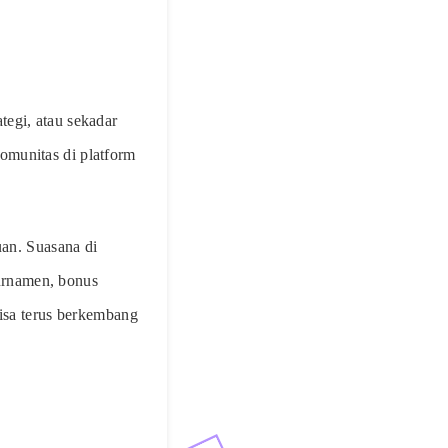
egi, atau sekadar
omunitas di platform
uan. Suasana di
turnamen, bonus
bisa terus berkembang