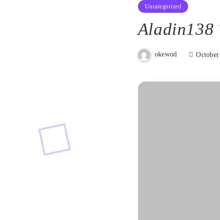
Uncategorized
Aladin138
okewod
October