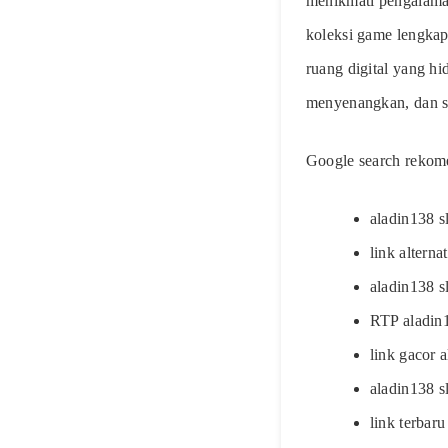
menikmati pengalama
koleksi game lengkap,
ruang digital yang hi
menyenangkan, dan set
Google search rekome
aladin138 s
link alterna
aladin138 s
RTP aladin
link gacor 
aladin138 s
link terbar