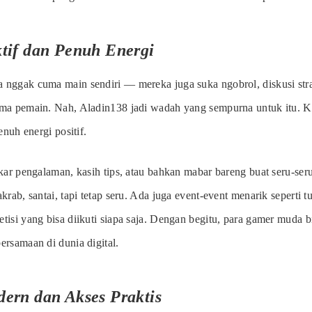
tif dan Penuh Energi
nggak cuma main sendiri — mereka juga suka ngobrol, diskusi strat
ma pemain. Nah, Aladin138 jadi wadah yang sempurna untuk itu. K
enuh energi positif.
kar pengalaman, kasih tips, atau bahkan mabar bareng buat seru-ser
krab, santai, tapi tetap seru. Ada juga event-event menarik seperti 
tisi yang bisa diikuti siapa saja. Dengan begitu, para gamer muda 
ersamaan di dunia digital.
ern dan Akses Praktis