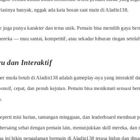
riasinya banyak, nggak ada kata bosan saat main di Aladin138.
ame juga punya karakter dan tema unik. Pemain bisa memilih gaya be
reka — mau santai, kompetitif, atau sekadar hiburan ringan setelah 
u dan Interaktif
mer muda betah di Aladin138 adalah gameplay-nya yang interaktif da
sponsif, cepat, dan penuh kejutan. Pemain bisa menikmati sensasi be
.
 seperti misi harian, tantangan mingguan, dan leaderboard membuat
bersaing sehat dengan pemain lain, menunjukkan skill mereka, dan
ua ini bikin pengalaman bermain di Aladin138 terasa hidup dan dina