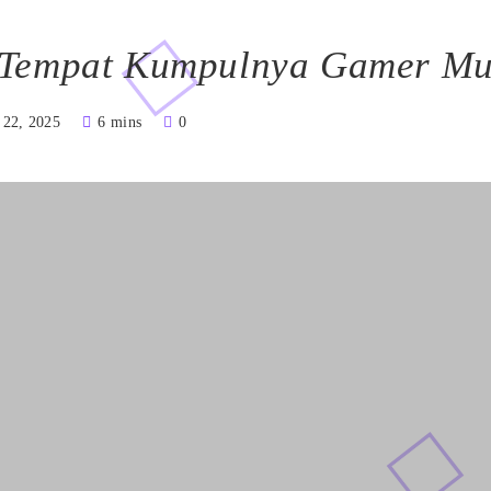
 Tempat Kumpulnya Gamer M
 22, 2025
6 mins
0