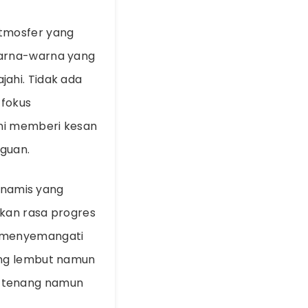
atmosfer yang
warna-warna yang
ahi. Tidak ada
fokus
ini memberi kesan
guan.
dinamis yang
ikan rasa progres
h menyemangati
ang lembut namun
n tenang namun