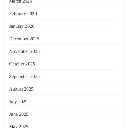
March 2026
February 2026
January 2026
December 2025
November 2025
October 2025
September 2025
August 2025
July 2025
June 2025
May 2025