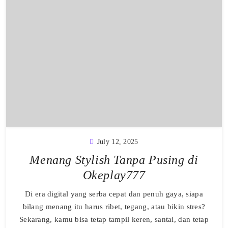
July 12, 2025
Menang Stylish Tanpa Pusing di
Okeplay777
Di era digital yang serba cepat dan penuh gaya, siapa
bilang menang itu harus ribet, tegang, atau bikin stres?
Sekarang, kamu bisa tetap tampil keren, santai, dan tetap