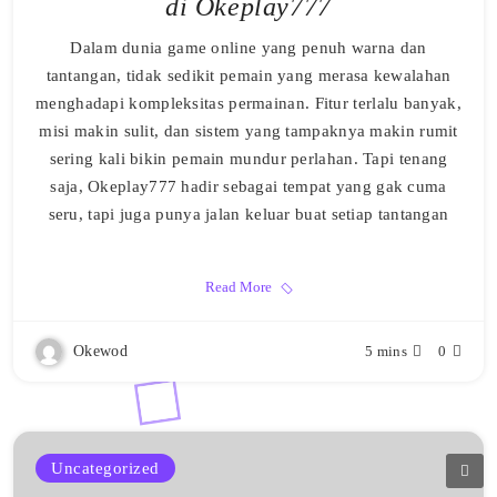
di Okeplay777
Dalam dunia game online yang penuh warna dan
tantangan, tidak sedikit pemain yang merasa kewalahan
menghadapi kompleksitas permainan. Fitur terlalu banyak,
misi makin sulit, dan sistem yang tampaknya makin rumit
sering kali bikin pemain mundur perlahan. Tapi tenang
saja, Okeplay777 hadir sebagai tempat yang gak cuma
seru, tapi juga punya jalan keluar buat setiap tantangan
Read More
Okewod
5 mins
0
Uncategorized