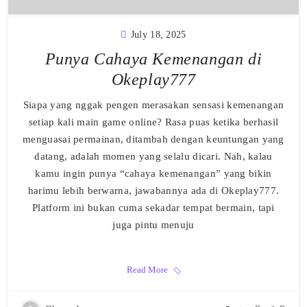
July 18, 2025
Punya Cahaya Kemenangan di
Okeplay777
Siapa yang nggak pengen merasakan sensasi kemenangan
setiap kali main game online? Rasa puas ketika berhasil
menguasai permainan, ditambah dengan keuntungan yang
datang, adalah momen yang selalu dicari. Nah, kalau
kamu ingin punya “cahaya kemenangan” yang bikin
harimu lebih berwarna, jawabannya ada di Okeplay777.
Platform ini bukan cuma sekadar tempat bermain, tapi
juga pintu menuju
Read More