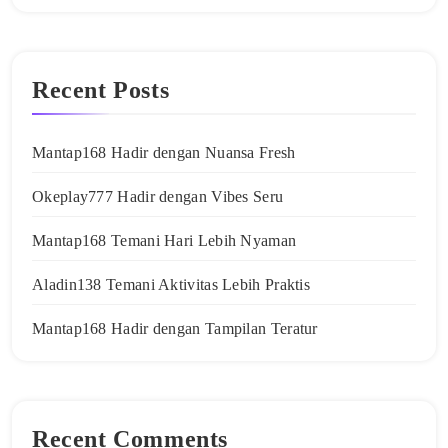
Recent Posts
Mantap168 Hadir dengan Nuansa Fresh
Okeplay777 Hadir dengan Vibes Seru
Mantap168 Temani Hari Lebih Nyaman
Aladin138 Temani Aktivitas Lebih Praktis
Mantap168 Hadir dengan Tampilan Teratur
Recent Comments