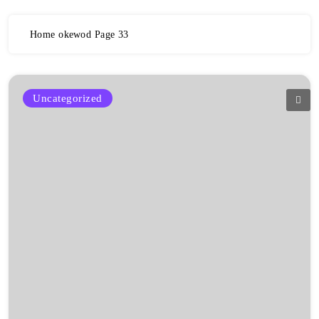
Home
okewod
Page 33
Uncategorized