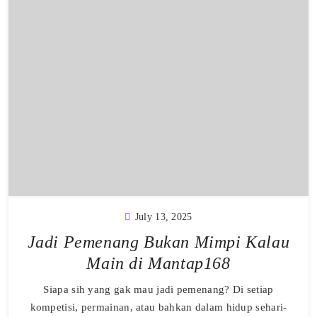
July 13, 2025
Jadi Pemenang Bukan Mimpi Kalau
Main di Mantap168
Siapa sih yang gak mau jadi pemenang? Di setiap
kompetisi, permainan, atau bahkan dalam hidup sehari-