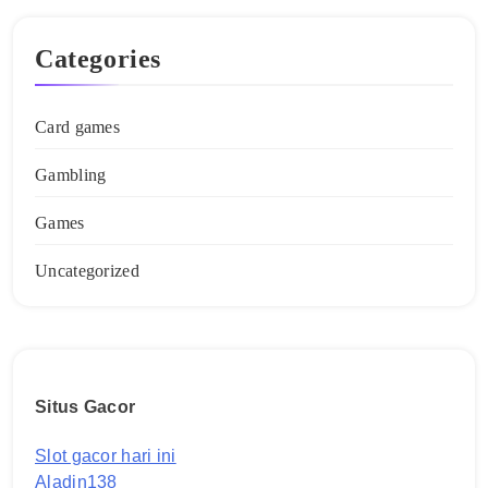
Categories
Card games
Gambling
Games
Uncategorized
Situs Gacor
Slot gacor hari ini
Aladin138