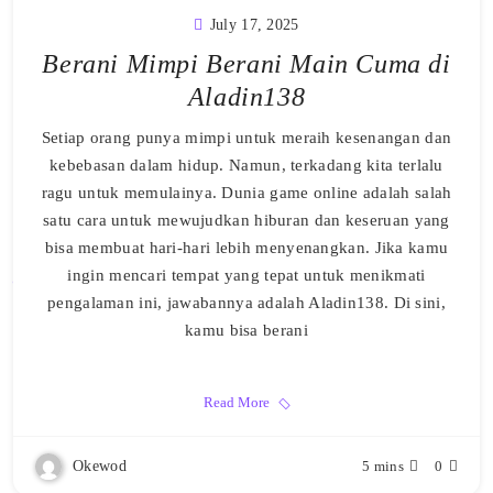
July 17, 2025
Berani Mimpi Berani Main Cuma di
Aladin138
Setiap orang punya mimpi untuk meraih kesenangan dan
kebebasan dalam hidup. Namun, terkadang kita terlalu
ragu untuk memulainya. Dunia game online adalah salah
satu cara untuk mewujudkan hiburan dan keseruan yang
bisa membuat hari-hari lebih menyenangkan. Jika kamu
ingin mencari tempat yang tepat untuk menikmati
pengalaman ini, jawabannya adalah Aladin138. Di sini,
kamu bisa berani
Read More
Okewod
5 mins
0